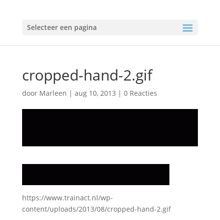
Selecteer een pagina
cropped-hand-2.gif
door
Marleen
|
aug 10, 2013
|
0 Reacties
https://www.trainact.nl/wp-
content/uploads/2013/08/cropped-hand-2.gif